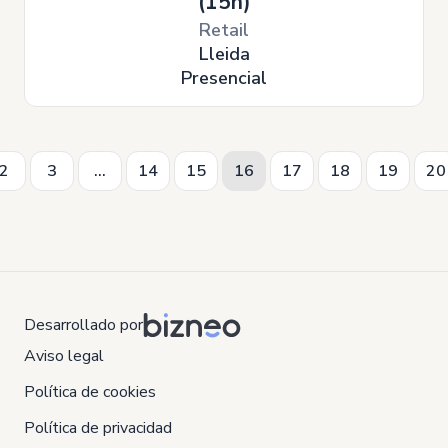
(15h)
Retail
Lleida
Presencial
2
3
...
14
15
16
17
18
19
20
Desarrollado por
Aviso legal
Política de cookies
Política de privacidad