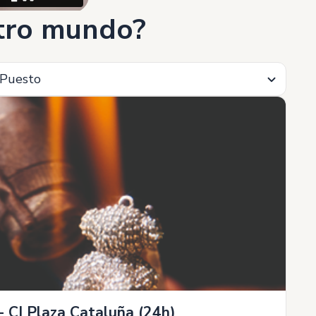
stro mundo?
Puesto
- CI Plaza Cataluña (24h)